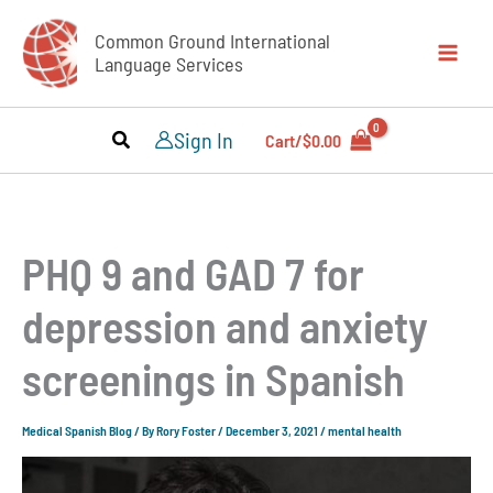
Skip
Common Ground International
to
Language Services
content
Sign In
Cart/
$
0.00
PHQ 9 and GAD 7 for
depression and anxiety
screenings in Spanish
Medical Spanish Blog
/ By
Rory Foster
/
December 3, 2021
/
mental health