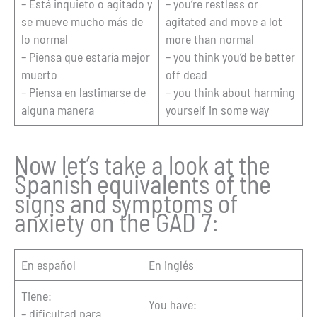
– Está inquieto o agitado y
– you’re restless or
se mueve mucho más de
agitated and move a lot
lo normal
more than normal
– Piensa que estaría mejor
– you think you’d be better
muerto
off dead
– Piensa en lastimarse de
– you think about harming
alguna manera
yourself in some way
Now let’s take a look at the
Spanish equivalents of the
signs and symptoms of
anxiety on the GAD 7:
En español
En inglés
Tiene:
You have:
– dificultad para