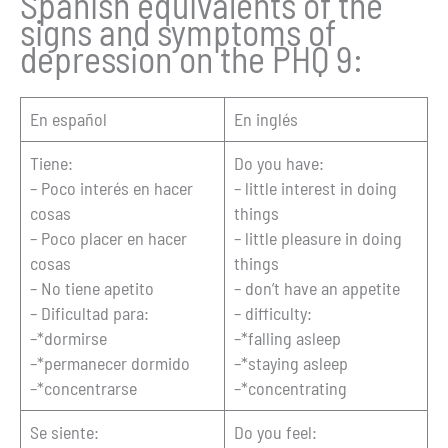
Spanish equivalents of the
signs and symptoms of
depression on the PHQ 9:
En español
En inglés
Tiene:
Do you have:
– Poco interés en hacer
– little interest in doing
cosas
things
– Poco placer en hacer
– little pleasure in doing
cosas
things
– No tiene apetito
– don’t have an appetite
– Dificultad para:
– difficulty:
–*dormirse
–*falling asleep
–*permanecer dormido
–*staying asleep
–*concentrarse
–*concentrating
Se siente:
Do you feel: