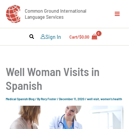
Skip
Common Ground International
to
Language Services
content
Sign In
Cart/
$
0.00
Well Woman Visits in
Spanish
Medical Spanish Blog
/ By
Rory Foster
/
December 11, 2020
/
well visit
,
women's health