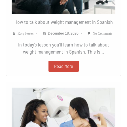
How to talk about weight management in Spanish
Rory Foster
December 18, 2020
No Comments
In today’s lesson you’ll learn how to talk about
weight management in Spanish. This is…
Read More