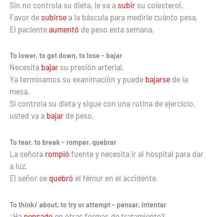
Sin no controla su dieta, le va a
subir
su colesterol.
Favor de
subirse
a la báscula para medirle cuánto pesa.
El paciente
aumentó
de peso esta semana.
To lower, to get down, to lose – bajar
Necesita
bajar
su presión arterial.
Ya terminamos su exanimación y puede
bajarse
de la
mesa.
Si controla su dieta y sigue con una rutina de ejercicio,
usted va a
bajar
de peso.
To tear, to break – romper, quebrar
La señora
rompió
fuente y necesita ir al hospital para dar
a luz.
El señor se
quebró
el fémur en el accidente.
To think/ about, to try or attempt – pensar, intentar
¿Ha
pensado
en otras formas de tratamiento?