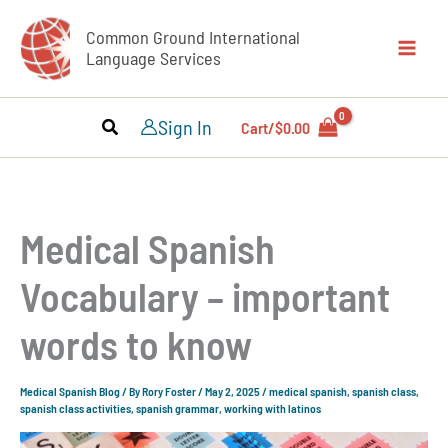
Skip
Common Ground International
to
Language Services
content
Sign In
Cart/
$
0.00
Medical Spanish
Vocabulary – important
words to know
Medical Spanish Blog
/ By
Rory Foster
/
May 2, 2025
/
medical spanish
,
spanish class
,
spanish class activities
,
spanish grammar
,
working with latinos