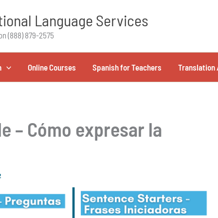
ional Language Services
on (888) 879-2575
h
Online Courses
Spanish for Teachers
Translation 
de – Cómo expresar la
2