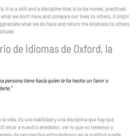
 It is a skill and a discipline that is to be honed, practiced,
e what we don’t have and compare our lives to others. A slight
 appreciate what we do have and return the kindness to others
titude.
io de Idiomas de Oxford, la
a persona tiene hacia quien le ha hecho un favor o
erle.”
la vida. Es una habilidad y una disciplina que hay que
ácil mirar a nuestro alrededor, ver lo que no tenemos y
 cambio de perspectiva enfocándonos en la gratitud puede