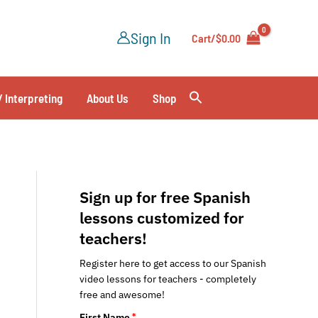
Sign In
Cart/
$
0.00
/ Interpreting
About Us
Shop
Sign up for free Spanish
lessons customized for
teachers!
Register here to get access to our Spanish
video lessons for teachers - completely
free and awesome!
First Name
*