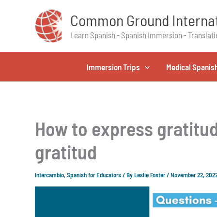
Skip
Common Ground Internat
to
content
Learn Spanish - Spanish Immersion - Translati
Immersion Trips
Medical Spanis
How to express gratitu
gratitud
Intercambio
,
Spanish for Educators
/ By
Leslie Foster
/
November 22, 202